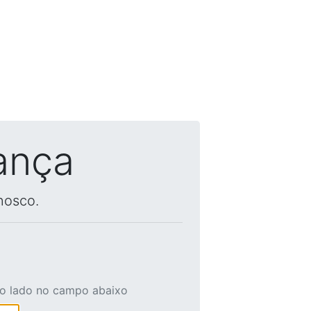
ança
nosco.
ao lado no campo abaixo