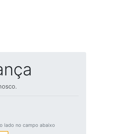
ança
nosco.
ao lado no campo abaixo