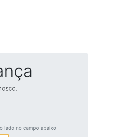
ança
nosco.
ao lado no campo abaixo