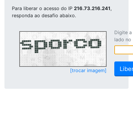
Para liberar o acesso
do IP
216.73.216.241
,
responda ao desafio abaixo.
Digite 
lado no
[trocar imagem]