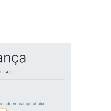
ança
nosco.
ao lado no campo abaixo