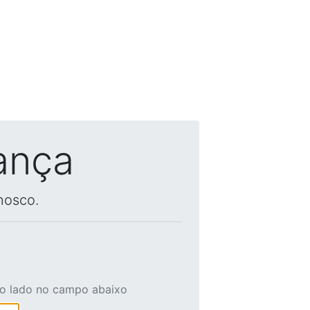
ança
nosco.
ao lado no campo abaixo