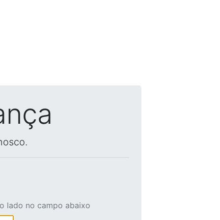
ança
nosco.
ao lado no campo abaixo