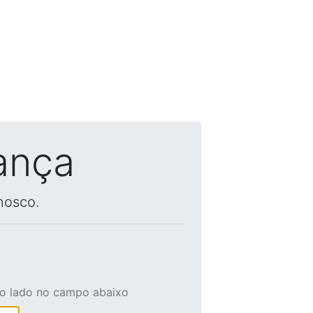
ança
nosco.
ao lado no campo abaixo