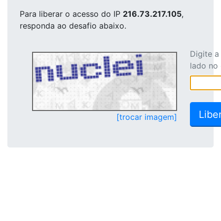
Para liberar o acesso
do IP
216.73.217.105
,
responda ao desafio abaixo.
Digite 
lado no
[trocar imagem]