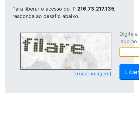
Para liberar o acesso
do IP
216.73.217.135
,
responda ao desafio abaixo.
Digite 
lado no
[trocar imagem]